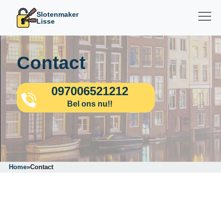
Slotenmaker
Lisse
Contact
097006521212
Bel ons nu!!
Home
»
Contact