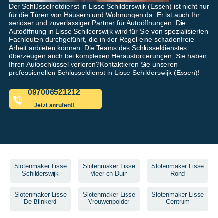
Der Schlüsselnotdienst in Lisse Schilderswijk (Essen) ist nicht nur
für die Türen von Häusern und Wohnungen da. Er ist auch Ihr
seriöser und zuverlässiger Partner für Autoöffnungen. Die
Autoöffnung in Lisse Schilderswijk wird für Sie von spezialisierten
Fachleuten durchgeführt, die in der Regel eine schadenfreie
Arbeit anbieten können. Die Teams des Schlüsseldienstes
überzeugen auch bei komplexen Herausforderungen. Sie haben
Ihren Autoschlüssel verloren?Kontaktieren Sie unseren
professionellen Schlüsseldienst in Lisse Schilderswijk (Essen)!
097006521212
Jetzt anrufen!!
Slotenmaker Lisse
Slotenmaker Lisse
Slotenmaker Lisse
Schilderswijk
Meer en Duin
Rond
Slotenmaker Lisse
Slotenmaker Lisse
Slotenmaker Lisse
De Blinkerd
Vrouwenpolder
Centrum