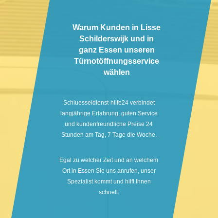
Warum Kunden in Lisse
Schilderswijk und in
ganz Essen unseren
Türnotöffnungsservice
wählen
Schluesseldienst-hilfe24 verbindet
langjährige Erfahrung, guten Service
und kundenfreundliche Preise 24
Stunden am Tag, 7 Tage die Woche.
Egal zu welcher Zeit und an welchem
Ort in Essen Sie uns anrufen, unser
Spezialist kommt und hilft Ihnen
schnell.