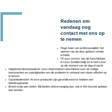
Redenen om
vandaag nog
contact met ons op
te nemen
Hoge mate van professionaliteit: het
openen van de deur gebeurt zonder
schade.
24-uurs service: we zijn beschikbaar
in Lisse Schilderswijk en in heel Lisse
op elk moment van de dag of nacht
Uitgebreid dienstenpakket: onze slotenmakers beschikken over de nodige
instrumenten en vaardigheden om elk probleem in verband met sloten efficiënt op
te lossen.
Garantiediensten: Al onze producten zijn gecertificeerd en hebben een
fabrieksgarantie.
Breed scala aan sloten: Wij bieden slotvervanging aan, wat in één bezoek gedaan
kan worden.