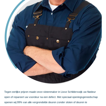
Tegen eerlijke prijzen maakt onze slotenmaker in Lisse Schilderswijk uw flatdeur
open of repareert uw voordeur na een defect. Met speciaal openingsgereedschap
openen wij 99% van alle vergrendelde deuren zonder sloten of deuren te