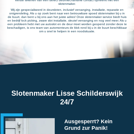
eerste tekenen van een defect deurmechanisme contact opneemt met een
slotenmaker.
Wij zijn gespecialiseerd in deursloten, inclusief vervanging, installatie, reparatie en
ontgrendeling. Als u op zoek bent naar een betrouwbare spoed slotenmaker bij u in
de buurt, dan bent u bij ons aan het juiste adres! Onze slotenmaker service biedt huis
en bedrijf lock picking, zware slot installatie, sleutel vervanging en nog veel meer. Als u
een probleem hebt met uw autoslot en de deur moet worden geopend zonder deze te
beschadigen, is ons team van automonteurs de klok rond bij u in de buurt beschikbaar
om u snel te helpen in een noodsituatie.
Slotenmaker Lisse Schilderswijk
24/7
Ausgesperrt? Kein
Grund zur Panik!