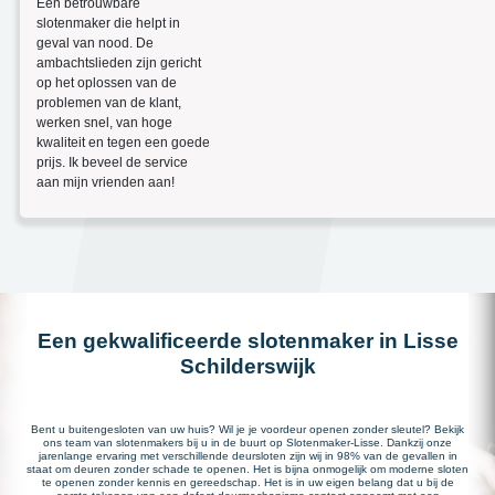
Een betrouwbare
slotenmaker die helpt in
geval van nood. De
ambachtslieden zijn gericht
op het oplossen van de
problemen van de klant,
werken snel, van hoge
kwaliteit en tegen een goede
prijs. Ik beveel de service
aan mijn vrienden aan!
Een gekwalificeerde slotenmaker in Lisse
Schilderswijk
Bent u buitengesloten van uw huis? Wil je je voordeur openen zonder sleutel? Bekijk
ons team van slotenmakers bij u in de buurt op Slotenmaker-Lisse. Dankzij onze
jarenlange ervaring met verschillende deursloten zijn wij in 98% van de gevallen in
staat om deuren zonder schade te openen. Het is bijna onmogelijk om moderne sloten
te openen zonder kennis en gereedschap. Het is in uw eigen belang dat u bij de