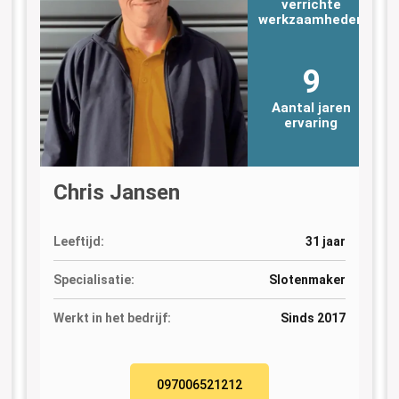
verrichte
n
werkzaamheden
9
Aantal jaren
ervaring
Chris Jansen
Leeftijd:
31 jaar
Specialisatie:
Slotenmaker
Werkt in het bedrijf:
Sinds 2017
097006521212