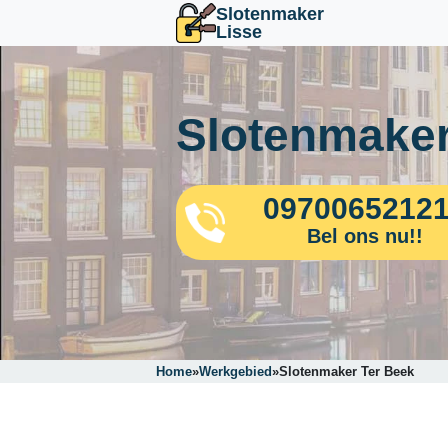
Slotenmaker
Lisse
Slotenmaker
0970065212
Bel ons nu!!
Home
»
Werkgebied
»
Slotenmaker Ter Beek