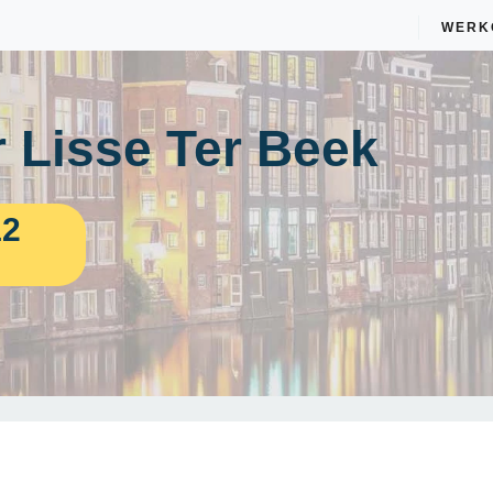
WERK
 Lisse Ter Beek
12