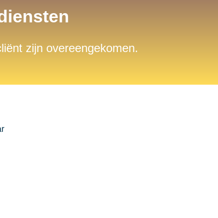
sdiensten
 cliënt zijn overeengekomen.
ar