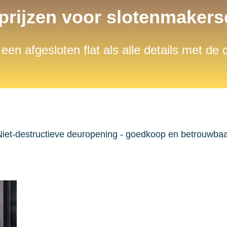
 prijzen voor slotenmaker
 een afgesloten flat als alle details met de
iet-destructieve deuropening - goedkoop en betrouwba