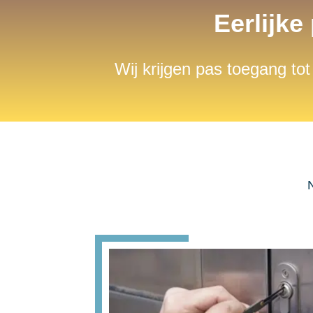
Eerlijke
Wij krijgen pas toegang tot
N