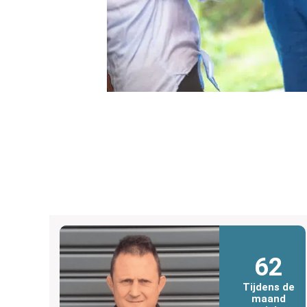
62
Tijdens de
maand